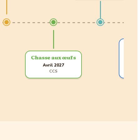
T
J
Chasse aux œufs
Avril 2027
Début 
CCS