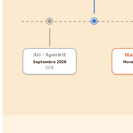
AG + Apéritif
Ha
Septembre 2026
Nove
CCS