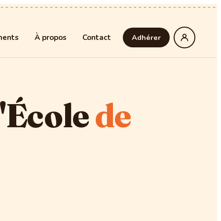
ments
À propos
Contact
Adhérer
l'École
de