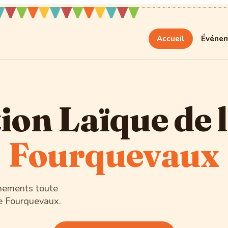
Accueil
Événe
ion Laïque de 
Fourquevaux
nements toute
 de Fourquevaux.